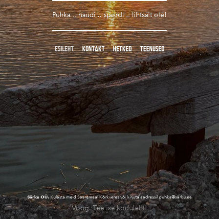
Puhka .. naudi .. spordi .. lihtsalt ole!
ESILEHT
KONTAKT
HETKED
TEENUSED
Särku OÜ.
Külasta meid Saaremaal Kõrkveres või kirjuta aadressil puhka@särku.ee
Voog. Tee ise koduleht!